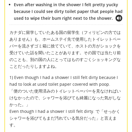
Even after washing in the shower I felt pretty yucky
because I could see dirty toilet paper that people had
used to wipe their bum right next to the shower.
カナダに留学していたある国の留学生（フィリピンの方では
ありません）も、ホームステイ先で使用したトイレットペー
パーを流さずゴミ箱に捨てていて、ホストの方がショックを
受けていた話を聞いたことがあります。その国では当たり前
のことも、別の国の人にとってはものすごくショッキングな
ことだったりしますよね。
1) Even though I had a shower I still felt dirty because I
had to look at used toilet paper covered with poop.
「便のついた使用済みのトイレットペーパーを見なければい
けなかったので、シャワーを浴びても綺麗になった気がしな
かった。」
Even though I had a shower I still felt dirty. で「せっかく
シャワーを浴びてもまだ汚れている気分だった」と言えま
す。