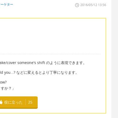
マーケター
2016/05/12 13:56
over someone's shift のように表現できます。
.? や Could you...? などに変えるとより丁寧になります。
row?
ますか？」
役に立った
25