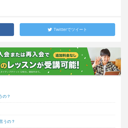
Twitterで
ツイート
うの？
言うの？