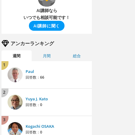
AI講師なら
いつでも相談可能です！
AI講師に聞く
アンカーランキング
週間
月間
総合
1
Paul
回答数：
66
2
Yuya J. Kato
回答数：
0
3
Kogachi OSAKA
回答数：
0