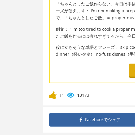
「ちゃんとしたご飯作らない。今日は手
ーズが使えます： I'm not making a proper 
で、「ちゃんとしたご飯」＝ proper mea
例文： "I'm too tired to cook a proper 
たご飯を作るには疲れすぎてるから、今
役に立ちそうな単語とフレーズ： skip cook
dinner（軽い夕食） no-fuss dish
11
13173
Facebookで
シェア