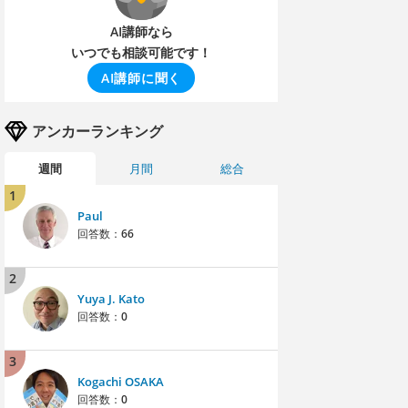
AI講師なら
いつでも相談可能です！
AI講師に聞く
アンカーランキング
週間
月間
総合
1
Paul
回答数：
66
2
Yuya J. Kato
回答数：
0
3
Kogachi OSAKA
回答数：
0