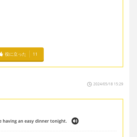
役に立った
11
2024/05/18 15:29
e having an easy dinner tonight.