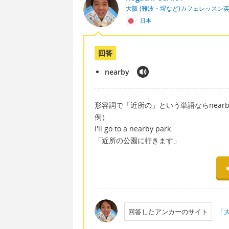
大阪 (難波・堺など)カフェレッスン
日本
回答
nearby
形容詞で「近所の」という単語ならnear
例）
I'll go to a nearby park.
「近所の公園に行きます」
回答したアンカーのサイト
「大