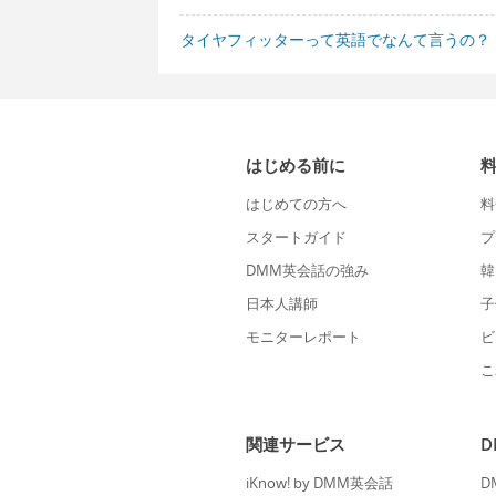
タイヤフィッターって英語でなんて言うの？
はじめる前に
はじめての方へ
料
スタートガイド
プ
DMM英会話の強み
韓
日本人講師
子
モニターレポート
ビ
こ
関連サービス
iKnow! by DMM英会話
D