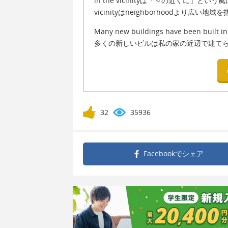
in the vicinityは「～の近くに」と
vicinityはneighborhoodより広い地域
Many new buildings have been built in 
多くの新しいビルは私の家の近辺で建て
32
35936
Facebookで
シェア