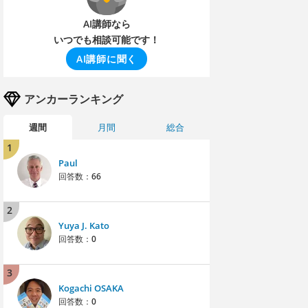
AI講師なら
いつでも相談可能です！
AI講師に聞く
アンカーランキング
週間
月間
総合
1
Paul
回答数：
66
2
Yuya J. Kato
回答数：
0
3
Kogachi OSAKA
回答数：
0