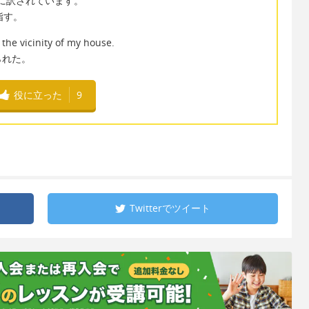
いう風に訳されています。
を指す。
the vicinity of my house.
られた。
役に立った
9
Twitterで
ツイート