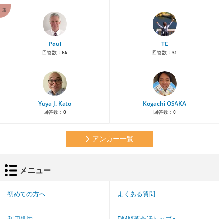
3
Paul
TE
回答数：
66
回答数：
31
Yuya J. Kato
Kogachi OSAKA
回答数：
0
回答数：
0
アンカー一覧
メニュー
初めての方へ
よくある質問
利用規約
DMM英会話トップへ