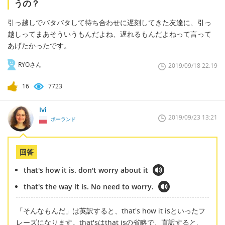
うの？
引っ越しでバタバタして待ち合わせに遅刻してきた友達に、引っ
越しってまあそういうもんだよね、遅れるもんだよねって言って
あげたかったです。
RYOさん
2019/09/18 22:19
16
7723
Ivi
2019/09/23 13:21
ポーランド
回答
that's how it is. don't worry about it
that's the way it is. No need to worry.
「そんなもんだ」は英訳すると、that's how it isといったフ
レーズになります。that'sはthat isの省略で、直訳すると、