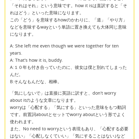
「それはそれ」という意味です。how it isは直訳すると「そ
れはどう」といった意味になります。
この「どう」を意味するhowのかわりに、「道」「やり方」
などを意味するwayという単語に置き換えても大体同じ意味
になります。
A: She left me even though we were together for ten
years.
A: That's how it is, buddy.
A:１０年も付き合っていたのに、彼女は僕と別れてしまった
んだ。
B:そんなもんだな、相棒。
「気にしないで」は直接に英語に訳すと、don't worry
about itのような文章になります。
worryは「心配する」「気にする」といった意味をもつ動詞
です。前置詞aboutとセットでworry aboutという形でよく
使われます。
また、No need to worryという表現もあり、「心配する必要
はない」「心配しなくていい」「気にすることはない｣など