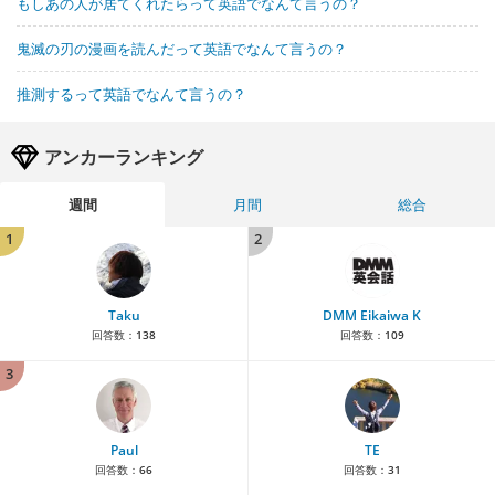
もしあの人が居てくれたらって英語でなんて言うの？
鬼滅の刃の漫画を読んだって英語でなんて言うの？
推測するって英語でなんて言うの？
アンカーランキング
週間
月間
総合
1
2
Taku
DMM Eikaiwa K
回答数：
138
回答数：
109
3
Paul
TE
回答数：
66
回答数：
31