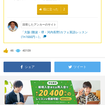
役に立った
2
回答したアンカーのサイト
「大阪 (難波・堺・河内長野)カフェ英語レッスン
(1h1666円～)」
46
40109
シェア
ツイート