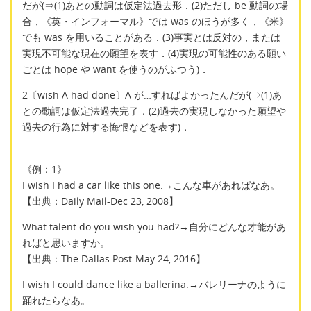
だが(⇒(1)あとの動詞は仮定法過去形．(2)ただし be 動詞の場
合，《英・インフォーマル》では was のほうが多く，《米》
でも was を用いることがある．(3)事実とは反対の，または
実現不可能な現在の願望を表す．(4)実現の可能性のある願い
ごとは hope や want を使うのがふつう)．
2〔wish A had done〕A が…すればよかったんだが(⇒(1)あ
との動詞は仮定法過去完了．(2)過去の実現しなかった願望や
過去の行為に対する悔恨などを表す)．
------------------------------
《例：1》
I wish I had a car like this one.→こんな車があればなあ。
【出典：Daily Mail-Dec 23, 2008】
What talent do you wish you had?→自分にどんな才能があ
ればと思いますか。
【出典：The Dallas Post-May 24, 2016】
I wish I could dance like a ballerina.→バレリーナのように
踊れたらなあ。