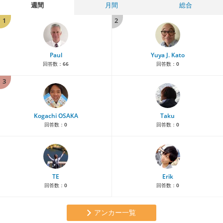
週間
月間
総合
1
2
Paul
Yuya J. Kato
回答数：
66
回答数：
0
3
Kogachi OSAKA
Taku
回答数：
0
回答数：
0
TE
Erik
回答数：
0
回答数：
0
アンカー一覧