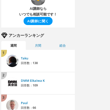
AI講師なら
いつでも相談可能です！
AI講師に聞く
アンカーランキング
週間
月間
総合
1
Taku
回答数：
138
2
DMM Eikaiwa K
回答数：
109
3
Paul
回答数：
66