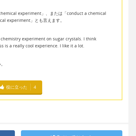
ical experiment」、または「conduct a chemical
ical experiment」とも言えます。
chemistry experiment on sugar crystals. I think
is a really cool experience. I like it a lot.
い。
役に立った
4