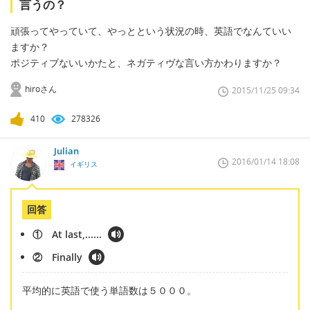
言うの？
頑張ってやっていて、やっとという状況の時、英語でなんていい
ますか？
ポジティブないいかたと、ネガティヴな言い方かわりますか？
hiroさん
2015/11/25 09:34
410
278326
Julian
2016/01/14 18:08
イギリス
回答
① At last,......
② Finally
平均的に英語で使う単語数は５０００。