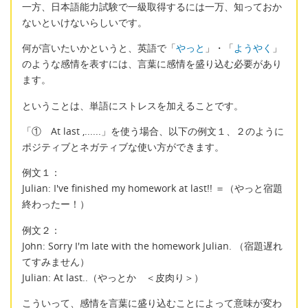
一方、日本語能力試験で一級取得するには一万、知っておか
ないといけないらしいです。
何が言いたいかというと、英語で「
やっと
」・「
ようやく
」
のような感情を表すには、言葉に感情を盛り込む必要があり
ます。
ということは、単語にストレスを加えることです。
「① At last ,......」を使う場合、以下の例文１、２のように
ポジティブとネガティブな使い方ができます。
例文１：
Julian: I've finished my homework at last!! ＝（やっと宿題
終わったー！）
例文２：
John: Sorry I'm late with the homework Julian. （宿題遅れ
てすみません）
Julian: At last..（やっとか ＜皮肉り＞）
こういって、感情を言葉に盛り込むことによって意味が変わ