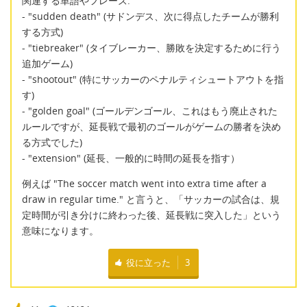
関連する単語やフレーズ:
- "sudden death" (サドンデス、次に得点したチームが勝利
する方式)
- "tiebreaker" (タイブレーカー、勝敗を決定するために行う
追加ゲーム)
- "shootout" (特にサッカーのペナルティシュートアウトを指
す)
- "golden goal" (ゴールデンゴール、これはもう廃止された
ルールですが、延長戦で最初のゴールがゲームの勝者を決め
る方式でした)
- "extension" (延長、一般的に時間の延長を指す）
例えば "The soccer match went into extra time after a
draw in regular time." と言うと、「サッカーの試合は、規
定時間が引き分けに終わった後、延長戦に突入した」という
意味になります。
役に立った
3