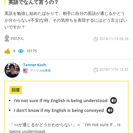
英語でなんて言うの？
英語を勉強し始めたばかりで、相手に自分の英語が通じるかどう
か分からない(不安)な時、その気持ちを表現するにはどう言えばい
いですか？
zizzさん
2019/11/16 08:28
9
10175
Tanner Koch
2019/11/16 16:35
アメリカ合衆国
回答
I'm not sure if my English is being understood
I don't know if my English is being conveyed
「○○が通じるかどうかわからない」＝「I'm not sure if... is
being understood」