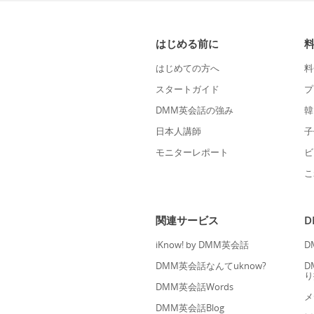
はじめる前に
はじめての方へ
料
スタートガイド
プ
DMM英会話の強み
韓
日本人講師
子
モニターレポート
ビ
こ
関連サービス
iKnow! by DMM英会話
D
DMM英会話なんてuknow?
D
り
DMM英会話Words
メ
DMM英会話Blog