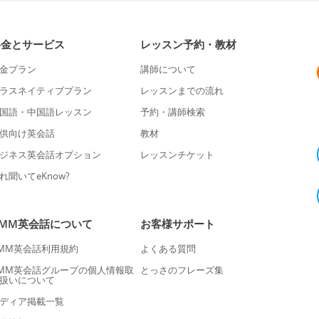
料金とサービス
レッスン予約・教材
金プラン
講師について
ラスネイティブプラン
レッスンまでの流れ
国語・中国語レッスン
予約・講師検索
供向け英会話
教材
ジネス英会話オプション
レッスンチケット
れ聞いてeKnow?
DMM英会話について
お客様サポート
MM英会話利用規約
よくある質問
MM英会話グループの個人情報取
とっさのフレーズ集
扱いについて
ディア掲載一覧