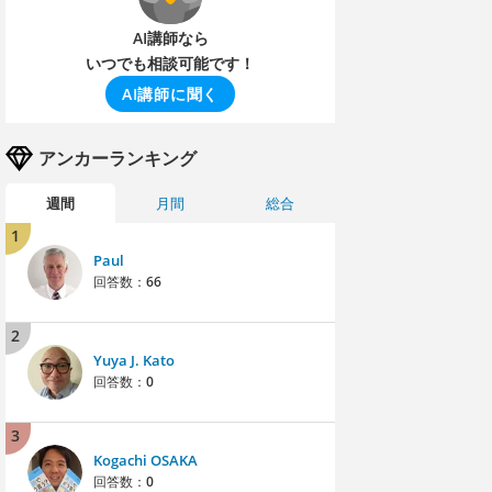
AI講師なら
いつでも相談可能です！
AI講師に聞く
アンカーランキング
週間
月間
総合
1
Paul
回答数：
66
2
Yuya J. Kato
回答数：
0
3
Kogachi OSAKA
回答数：
0