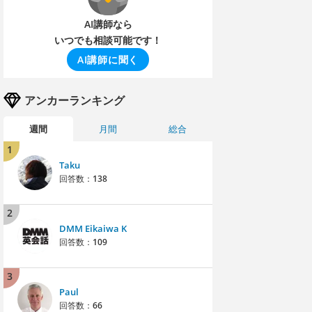
AI講師なら
いつでも相談可能です！
AI講師に聞く
アンカーランキング
週間
月間
総合
1
Taku
回答数：
138
2
DMM Eikaiwa K
回答数：
109
3
Paul
回答数：
66