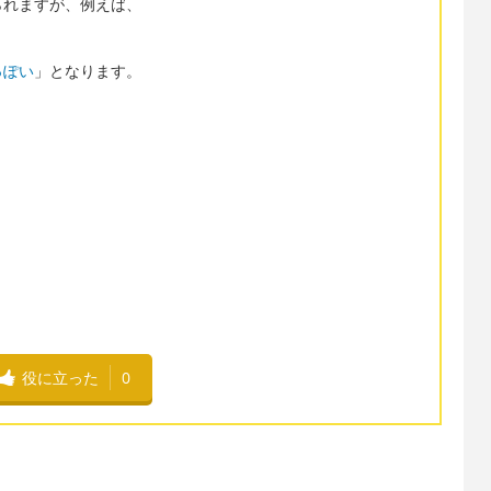
られますが、例えば、
っぽい
」となります。
役に立った
0