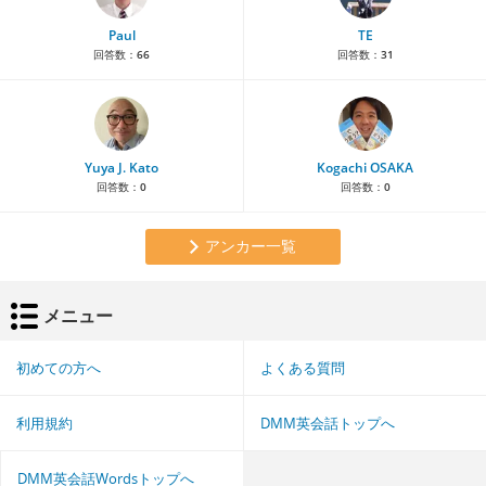
Paul
TE
回答数：
66
回答数：
31
Yuya J. Kato
Kogachi OSAKA
回答数：
0
回答数：
0
アンカー一覧
メニュー
初めての方へ
よくある質問
利用規約
DMM英会話トップへ
DMM英会話Wordsトップへ