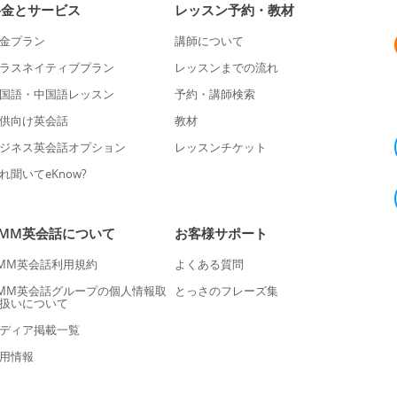
料金とサービス
レッスン予約・教材
金プラン
講師について
ラスネイティブプラン
レッスンまでの流れ
国語・中国語レッスン
予約・講師検索
供向け英会話
教材
ジネス英会話オプション
レッスンチケット
れ聞いてeKnow?
DMM英会話について
お客様サポート
MM英会話利用規約
よくある質問
MM英会話グループの個人情報取
とっさのフレーズ集
扱いについて
ディア掲載一覧
用情報