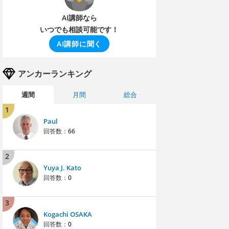
AI講師なら
いつでも相談可能です！
AI講師に聞く
アンカーランキング
週間
月間
総合
1
Paul
回答数：
66
2
Yuya J. Kato
回答数：
0
3
Kogachi OSAKA
回答数：
0