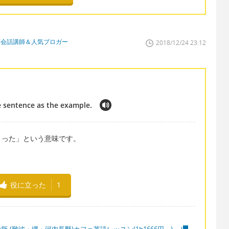
英会話講師＆人気ブロガー
2018/12/24 23:12
 sentence as the example.
まった」という意味です。
役に立った
1
阪 (難波・堺・河内長野)カフェ英語レッスン(1h1666円～)」