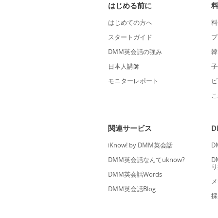
はじめる前に
はじめての方へ
料
スタートガイド
プ
DMM英会話の強み
韓
日本人講師
子
モニターレポート
ビ
こ
関連サービス
iKnow! by DMM英会話
D
DMM英会話なんてuknow?
D
り
DMM英会話Words
メ
DMM英会話Blog
採