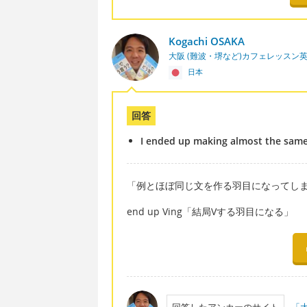
Kogachi OSAKA
大阪 (難波・堺など)カフェレッスン
日本
回答
I ended up making almost the same
「例とほぼ同じ文を作る羽目になってし
end up Ving「結局Vする羽目になる」
回答したアンカーのサイト
「大