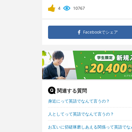
4
10767
Facebookで
シェア
関連する質問
身近にって英語でなんて言うの？
人としてって英語でなんて言うの？
お互いに切磋琢磨しあえる関係って英語でな