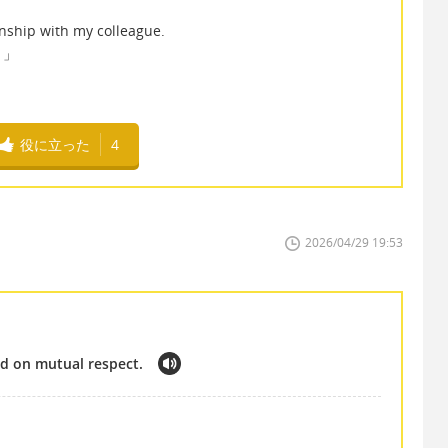
nship with my colleague.
。」
役に立った
4
2026/04/29 19:53
ed on mutual respect.