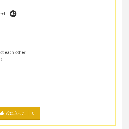
ect
ct each other
ct
、
役に立った
0