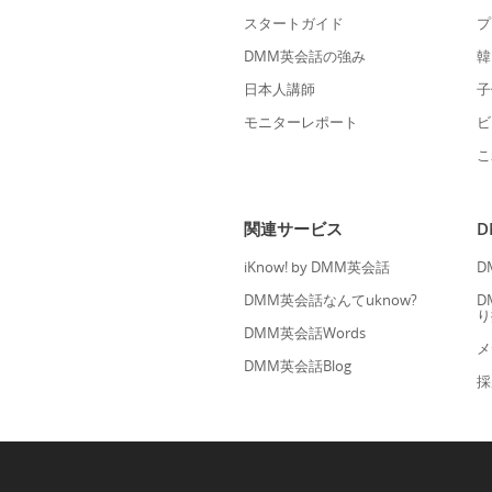
スタートガイド
プ
DMM英会話の強み
韓
日本人講師
子
モニターレポート
ビ
こ
関連サービス
iKnow! by DMM英会話
D
DMM英会話なんてuknow?
D
り
DMM英会話Words
メ
DMM英会話Blog
採