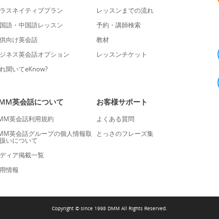
ラスネイティブプラン
レッスンまでの流れ
国語・中国語レッスン
予約・講師検索
供向け英会話
教材
ジネス英会話オプション
レッスンチケット
れ聞いてeKnow?
DMM英会話について
お客様サポート
MM英会話利用規約
よくある質問
MM英会話グループの個人情報取
とっさのフレーズ集
扱いについて
ディア掲載一覧
用情報
Copyright © since 1998 DMM All Rights Reserved.