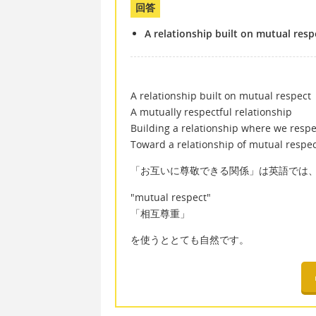
回答
A relationship built on mutual resp
A relationship built on mutual respect
A mutually respectful relationship
Building a relationship where we respe
Toward a relationship of mutual respe
「お互いに尊敬できる関係」は英語では
"mutual respect"
「相互尊重」
を使うととても自然です。