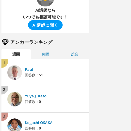
AI講師なら
いつでも相談可能です！
AI講師に聞く
アンカーランキング
週間
月間
総合
1
Paul
回答数：
51
2
Yuya J. Kato
回答数：
0
3
Kogachi OSAKA
回答数：
0