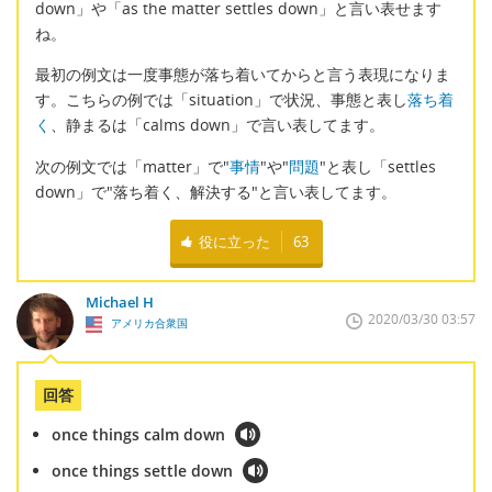
down」や「as the matter settles down」と言い表せます
ね。
最初の例文は一度事態が落ち着いてからと言う表現になりま
す。こちらの例では「situation」で状況、事態と表し
落ち着
く
、静まるは「calms down」で言い表してます。
次の例文では「matter」で"
事情
"や"
問題
"と表し「settles
down」で"落ち着く、解決する"と言い表してます。
役に立った
63
Michael H
2020/03/30 03:57
アメリカ合衆国
回答
once things calm down
once things settle down