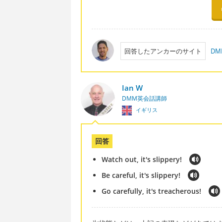
回答したアンカーのサイト
D
Ian W
DMM英会話講師
イギリス
回答
Watch out, it's slippery!
Be careful, it's slippery!
Go carefully, it's treacherous!