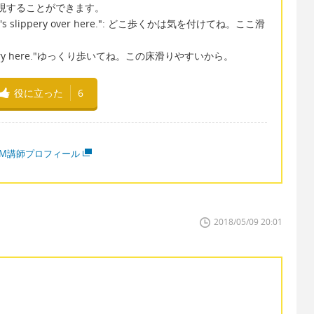
い表現することができます。
alk. It's slippery over here.": どこ歩くかは気を付けてね。ここ滑
 is slippery here."ゆっくり歩いてね。この床滑りやすいから。
役に立った
6
MM講師プロフィール
2018/05/09 20:01