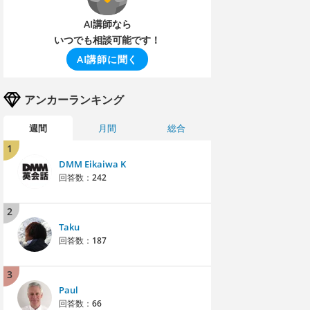
AI講師なら
いつでも相談可能です！
AI講師に聞く
アンカーランキング
週間
月間
総合
1
DMM Eikaiwa K
回答数：
242
2
Taku
回答数：
187
3
Paul
回答数：
66