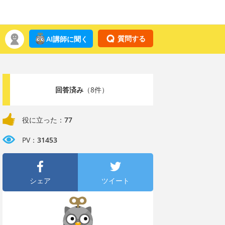
質問する
AI講師に聞く
回答済み
（8件）
役に立った：
77
PV：
31453
シェア
ツイート