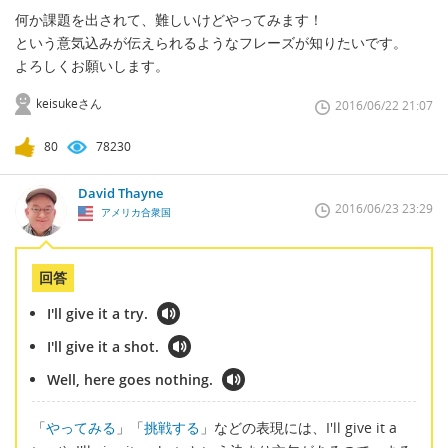
何か課題を出されて、難しいけどやってみます！
という意気込みが伝えられるようなフレーズが知りたいです。
よろしくお願いします。
keisukeさん
2016/06/22 21:07
80
78230
David Thayne
2016/06/23 23:29
アメリカ合衆国
回答
I'll give it a try.
I'll give it a shot.
Well, here goes nothing.
「
やってみる
」「
挑戦する
」などの表現には、I'll give it a