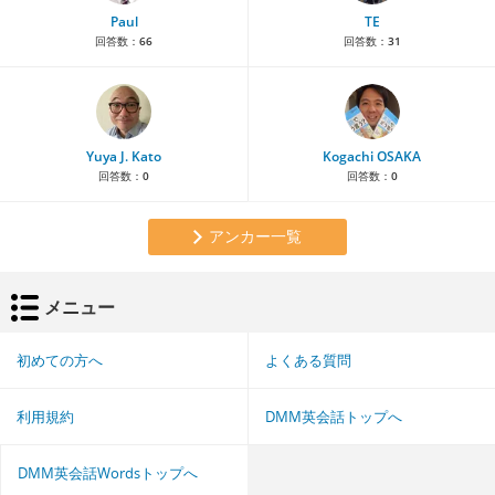
Paul
TE
回答数：
66
回答数：
31
Yuya J. Kato
Kogachi OSAKA
回答数：
0
回答数：
0
アンカー一覧
メニュー
初めての方へ
よくある質問
利用規約
DMM英会話トップへ
DMM英会話Wordsトップへ