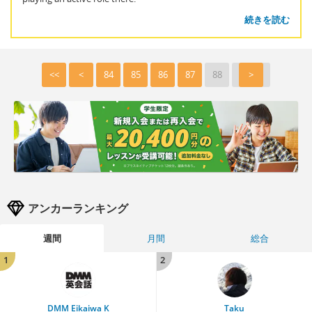
続きを読む
<<
<
84
85
86
87
88
>
アンカーランキング
週間
月間
総合
1
2
DMM Eikaiwa K
Taku