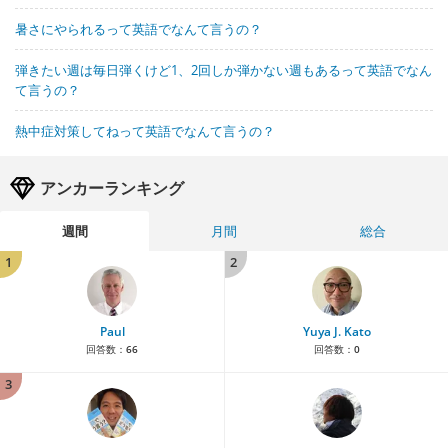
暑さにやられるって英語でなんて言うの？
弾きたい週は毎日弾くけど1、2回しか弾かない週もあるって英語でなん
て言うの？
熱中症対策してねって英語でなんて言うの？
アンカーランキング
週間
月間
総合
1
2
Paul
Yuya J. Kato
回答数：
66
回答数：
0
3