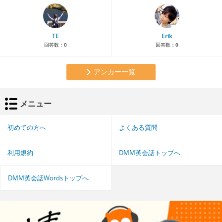
TE
Erik
回答数：
0
回答数：
0
アンカー一覧
メニュー
初めての方へ
よくある質問
利用規約
DMM英会話トップへ
DMM英会話Wordsトップへ