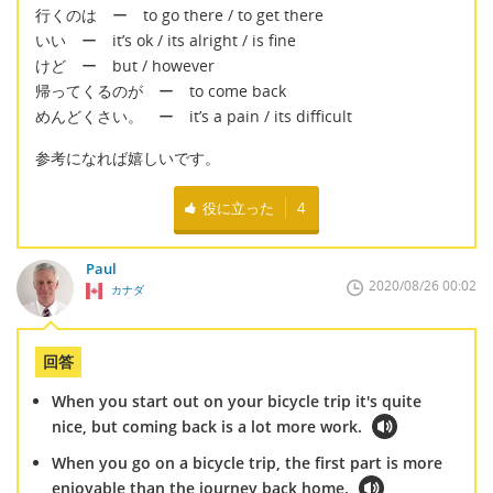
行くのは ー to go there / to get there
いい ー it’s ok / its alright / is fine
けど ー but / however
帰ってくるのが ー to come back
めんどくさい。 ー it’s a pain / its difficult
参考になれば嬉しいです。
役に立った
4
Paul
2020/08/26 00:02
カナダ
回答
When you start out on your bicycle trip it's quite
nice, but coming back is a lot more work.
When you go on a bicycle trip, the first part is more
enjoyable than the journey back home.