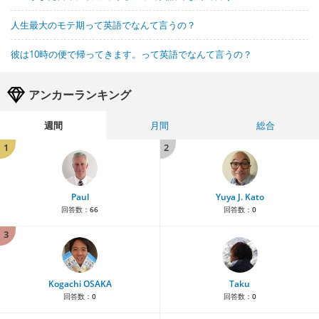
人生最大のモテ期って英語でなんて言うの？
彼は10時の便で帰ってきます。って英語でなんて言うの？
アンカーランキング
週間
月間
総合
1
2
Paul
Yuya J. Kato
回答数：
66
回答数：
0
3
Kogachi OSAKA
Taku
回答数：
0
回答数：
0