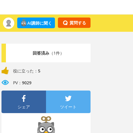
質問する
AI講師に聞く
回答済み
（1件）
役に立った：
5
PV：
9029
シェア
ツイート