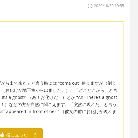
2020/10/30 19:55
出て来た」と言う時には “come out” 使えますが（例え
 basement.” （お化けが地下室から出ました。）、「どこどこから」と言
’s a ghost!” （あ！お化けだ！）とか “Ah! There’s a ghost
化けがいる！）などの方が自然に聞こえます。「突然に現れた」と言う
t appeared in front of her.” （彼女の前にお化けが現れま
役に立った
5