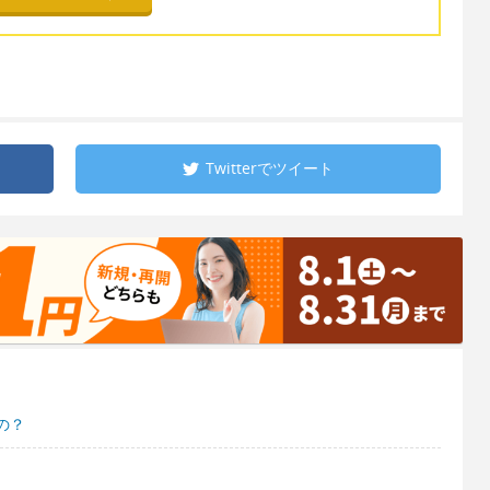
Twitterで
ツイート
の？