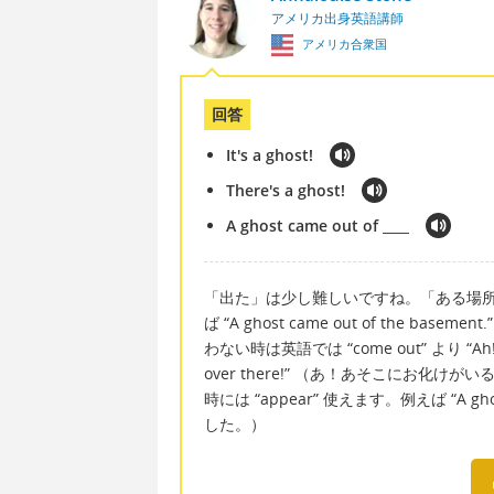
アメリカ出身英語講師
アメリカ合衆国
回答
It's a ghost!
There's a ghost!
A ghost came out of ____
「出た」は少し難しいですね。「ある場所から
ば “A ghost came out of the
わない時は英語では “come out” より “Ah! It
over there!” （あ！あそこにお
時には “appear” 使えます。例えば “A ghos
した。）