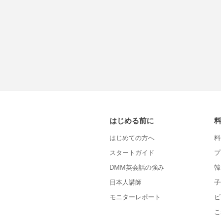
はじめる前に
はじめての方へ
料
スタートガイド
プ
DMM英会話の強み
韓
日本人講師
子
モニターレポート
ビ
こ