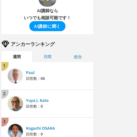
AI講師なら
いつでも相談可能です！
AI講師に聞く
アンカーランキング
週間
月間
総合
1
Paul
回答数：
66
2
Yuya J. Kato
回答数：
0
3
Kogachi OSAKA
回答数：
0