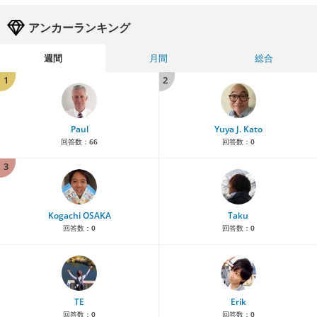
アンカーランキング
週間
月間
総合
1
2
Paul
Yuya J. Kato
回答数：
66
回答数：
0
3
Kogachi OSAKA
Taku
回答数：
0
回答数：
0
TE
Erik
回答数：
0
回答数：
0