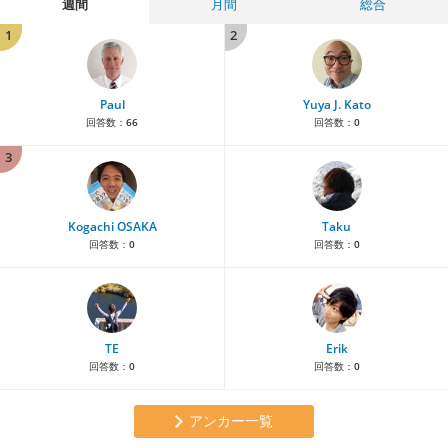
週間
月間
総合
1
2
Paul
Yuya J. Kato
回答数：
66
回答数：
0
3
Kogachi OSAKA
Taku
回答数：
0
回答数：
0
TE
Erik
回答数：
0
回答数：
0
アンカー一覧