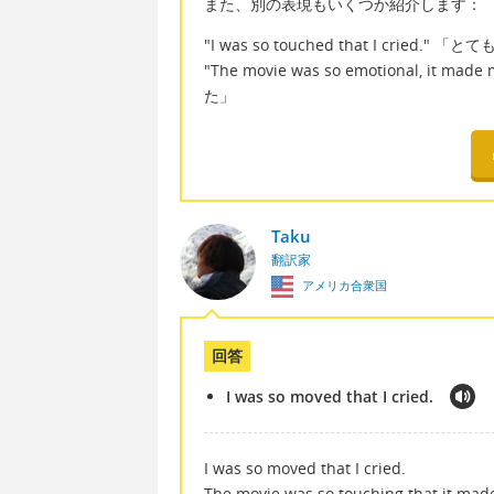
また、別の表現もいくつか紹介します：
"I was so touched that I crie
"The movie was so emotional,
た」
Taku
翻訳家
アメリカ合衆国
回答
I was so moved that I cried.
I was so moved that I cried.
The movie was so touching that it mad