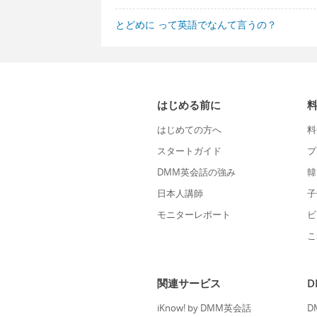
とどめに って英語でなんて言うの？
はじめる前に
はじめての方へ
料
スタートガイド
プ
DMM英会話の強み
韓
日本人講師
子
モニターレポート
ビ
こ
関連サービス
iKnow! by DMM英会話
D