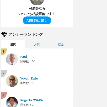
AI講師なら
いつでも相談可能です！
AI講師に聞く
アンカーランキング
週間
月間
総合
1
Paul
回答数：
66
2
Yuya J. Kato
回答数：
0
3
Kogachi OSAKA
回答数：
0