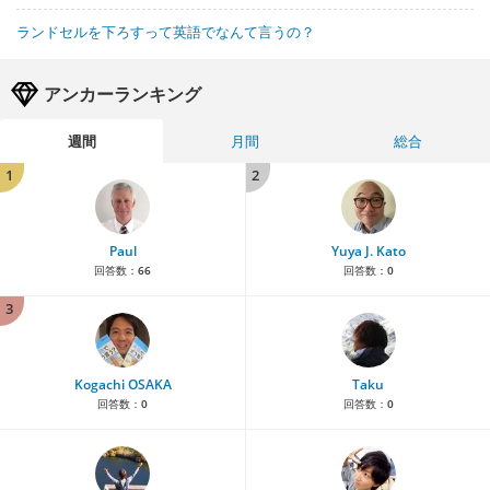
ランドセルを下ろすって英語でなんて言うの？
アンカーランキング
週間
月間
総合
1
2
Paul
Yuya J. Kato
回答数：
66
回答数：
0
3
Kogachi OSAKA
Taku
回答数：
0
回答数：
0