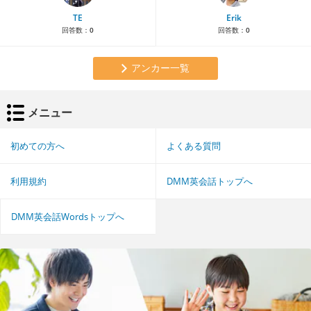
TE
Erik
回答数：
0
回答数：
0
アンカー一覧
メニュー
初めての方へ
よくある質問
利用規約
DMM英会話トップへ
DMM英会話Wordsトップへ