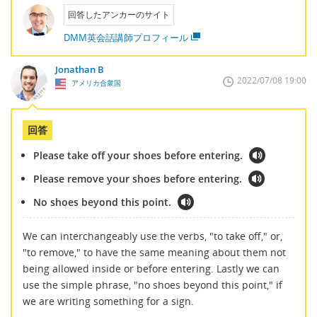
回答したアンカーのサイト
DMM英会話講師プロフィール
Jonathan B
2022/07/08 19:00
アメリカ合衆国
回答
Please take off your shoes before entering.
Please remove your shoes before entering.
No shoes beyond this point.
We can interchangeably use the verbs, "to take off," or,
"to remove," to have the same meaning about them not
being allowed inside or before entering. Lastly we can
use the simple phrase, "no shoes beyond this point," if
we are writing something for a sign.