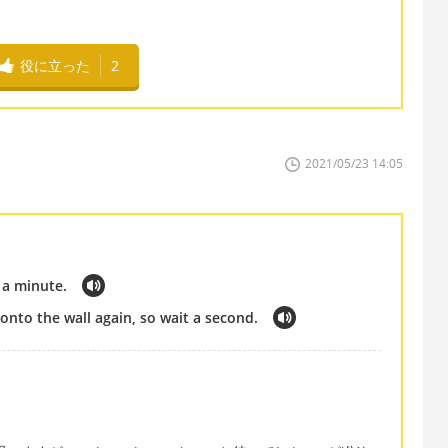
役に立った
2
2021/05/23 14:05
t a minute.
r onto the wall again, so wait a second.