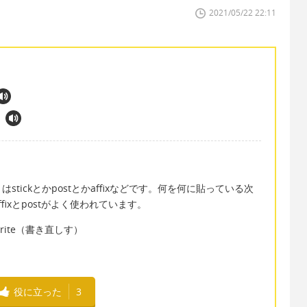
2021/05/22 22:11
ickとかpostとかaffixなどです。何を何に貼っている次
ixとpostがよく使われています。
rite（書き直しす）
役に立った
3