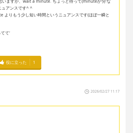
が、wait a minute. ちょっと待って(minuteが‘分’な
ュアンスです^ ^
秒’で、minute よりもう少し短い時間というニュアンスです(ほぼ一瞬と
てて‘
役に立った
1
2026/02/27 11:17