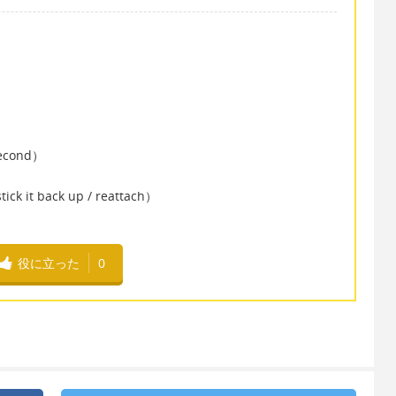
second）
ick it back up / reattach）
役に立った
0