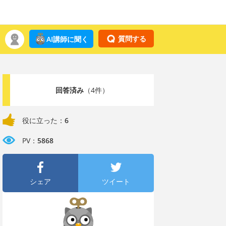
質問する
AI講師に聞く
回答済み
（4件）
役に立った：
6
PV：
5868
シェア
ツイート