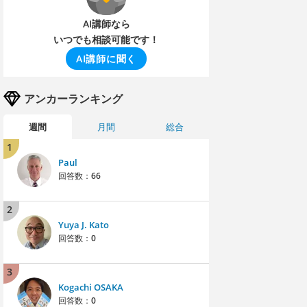
AI講師なら
いつでも相談可能です！
AI講師に聞く
アンカーランキング
週間
月間
総合
1
Paul
回答数：
66
2
Yuya J. Kato
回答数：
0
3
Kogachi OSAKA
回答数：
0