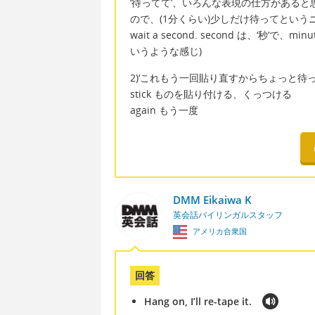
‘待ってて’、いろんな表現の仕方があると思います
ので、(1分くらい)少しだけ待ってというニ
wait a second. second は、‘
いうような感じ)
2)‘これもう一回貼り直すからちょっと待っ
stick ものを貼り付ける、くっつける
again もう一度
DMM Eikaiwa K
英会話バイリンガルスタッフ
アメリカ合衆国
回答
Hang on, I’ll re-tape it.