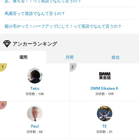
あ、落ちる！！って英語でなんて言うの？
馬鹿舌って英語でなんて言うの？
髪の毛やって！ハーフアップにして！って英語でなんて言うの？
アンカーランキング
週間
月間
総合
1
2
Taku
DMM Eikaiwa K
回答数：
138
回答数：
109
3
Paul
TE
回答数：
66
回答数：
31