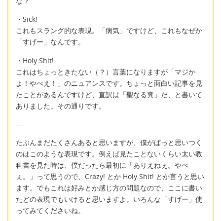
な？
・Sick!
これもスラング的な表現。「病気」ですけど、これもなぜか
「すげー」なんです。
・Holy Shit!
これはちょっときたない（？）言葉になりますが「マジか
よ！やべえ！」のニュアンスです。ちょっと面白い記事を見
たことがあるんですけど、直訳は「聖なる糞」だ、と書いて
ありました。その通りです。
---
たぶんまだたくさんあると思いますが、僕がぱっと思いつく
のはこのような表現です。例えば見たことないくらい太い教
科書を見た時は、僕だったら最初に「ありえねぇ。やべ
ぇ。」って思うので、Crazy! とか Holy Shit! とか言うと思い
ます。でもこれは好みとか感じ方の問題なので、ここに書い
たどの表現でもいけると思いますよ。いろんな「すげー」使
ってみてくださいね。