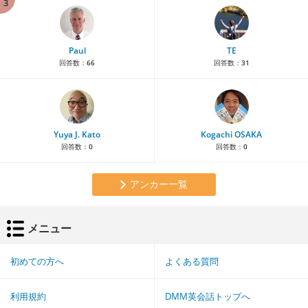
3
Paul
TE
回答数：
66
回答数：
31
Yuya J. Kato
Kogachi OSAKA
回答数：
0
回答数：
0
アンカー一覧
メニュー
初めての方へ
よくある質問
利用規約
DMM英会話トップへ