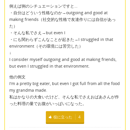
例えば例のシチュエーションですと…
・自分はどういう性格なのか→outgoing and good at
making friends（社交的な性格で友達作りには自信があっ
た）
・そんな私でさえ→but even I
・にも関わらずこんなことが起きた→I struggled in that
environment（その環境には苦労した）
↓
I consider myself outgoing and good at making friends,
but even I struggled in that environment.
他の例文
I'm a pretty big eater, but even I got full from all the food
my grandma made.
私はかなりの大食いだけど、そんな私でさえおばあさんが作
った料理の量でお腹がいっぱいになった。
役に立った
4