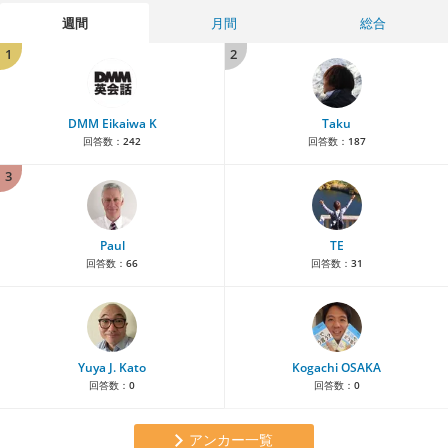
週間
月間
総合
1
2
DMM Eikaiwa K
Taku
回答数：
242
回答数：
187
3
Paul
TE
回答数：
66
回答数：
31
Yuya J. Kato
Kogachi OSAKA
回答数：
0
回答数：
0
アンカー一覧