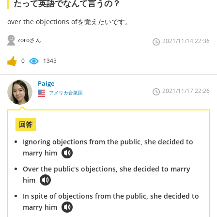
たって英語でなんて言うの？
over the objections ofを覚えたいです。
zoroさん
2021/11/14 22:36
0
1345
Paige
2021/11/17 22:26
アメリカ合衆国
回答
Ignoring objections from the public, she decided to
marry him
Over the public's objections, she decided to marry
him
In spite of objections from the public, she decided to
marry him