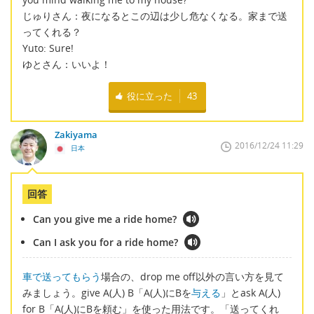
じゅりさん：夜になるとこの辺は少し危なくなる。家まで送
ってくれる？
Yuto: Sure!
ゆとさん：いいよ！
役に立った
43
Zakiyama
2016/12/24 11:29
日本
回答
Can you give me a ride home?
Can I ask you for a ride home?
車で送ってもらう
場合の、drop me off以外の言い方を見て
みましょう。give A(人) B「A(人)にBを
与える
」とask A(人)
for B「A(人)にBを頼む」を使った用法です。「送ってくれ