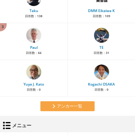
Taku
DMM Eikaiwa K
回答数：
138
回答数：
109
3
Paul
TE
回答数：
66
回答数：
31
Yuya J. Kato
Kogachi OSAKA
回答数：
0
回答数：
0
アンカー一覧
メニュー