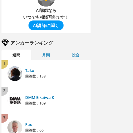
AI講師なら
いつでも相談可能です！
AI講師に聞く
アンカーランキング
週間
月間
総合
1
Taku
回答数：
138
2
DMM Eikaiwa K
回答数：
109
3
Paul
回答数：
66