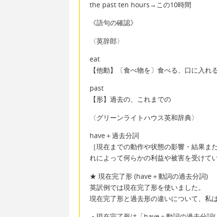
the past ten hours→この10時間
《語句の確認》
〈英辞郎〉
eat
【他動】〔食べ物を〕食べる、口に入れ
past
【形】過去の、これまでの
〈グリーンライトハウス英和辞典〉
have＋過去分詞
［現在までの動作や状態の影響・結果また
れによって何らかの利益や被害を受けてい
★ 現在完了形 (have＋動詞の過去分詞)
英訳例では現在完了形を使いました。
現在完了形と過去形の違いについて、私
・現在完了形は「have＋動詞の過去分詞