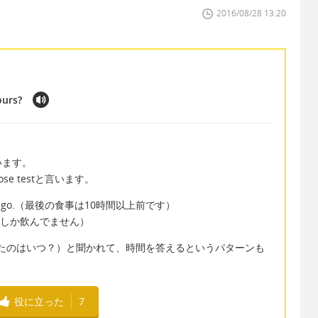
2016/08/28 13:20
ours?
います。
ose testと言います。
 hours ago.（最後の食事は10時間以上前です）
その後は水しか飲んでません）
?（最後に食べたのはいつ？）と聞かれて、時間を答えるというパターンも
役に立った
7