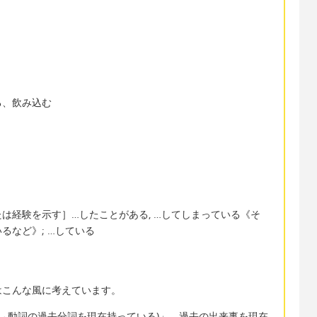
る、飲み込む
は経験を示す］…したことがある, …してしまっている《そ
るなど》; …している
はこんな風に考えています。
(→動詞の過去分詞を現在持っている)」。過去の出来事を現在