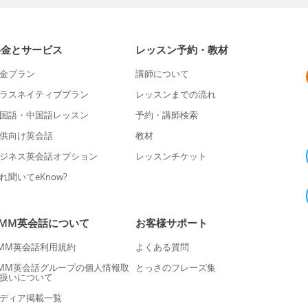
料金とサービス
レッスン予約・教材
金プラン
講師について
ラスネイティブプラン
レッスンまでの流れ
国語・中国語レッスン
予約・講師検索
供向け英会話
教材
ジネス英会話オプション
レッスンチケット
れ聞いてeKnow?
DMM英会話について
お客様サポート
MM英会話利用規約
よくある質問
MM英会話グループの個人情報取
とっさのフレーズ集
扱いについて
ディア掲載一覧