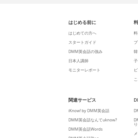
はじめる前に
はじめての方へ
料
スタートガイド
プ
DMM英会話の強み
韓
日本人講師
子
モニターレポート
ビ
こ
関連サービス
iKnow! by DMM英会話
D
DMM英会話なんてuknow?
D
り
DMM英会話Words
メ