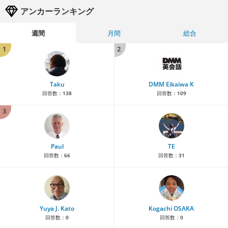
アンカーランキング
週間
月間
総合
1
2
Taku
DMM Eikaiwa K
回答数：
138
回答数：
109
3
Paul
TE
回答数：
66
回答数：
31
Yuya J. Kato
Kogachi OSAKA
回答数：
0
回答数：
0