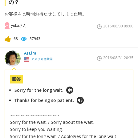
の？
お客様を長時間お待たせしてしまった時。
yukaさん
2016/08/30 09:00
68
57943
AJ Lim
2016/08/31 20:35
アメリカ合衆国
回答
Sorry for the long wait.
Thanks for being so patient.
~~~~~~~~~~~~~~~~~~~~
Sorry for the wait. / Sorry about the wait.
Sorry to keep you waiting.
Sorry for the long wait. / Apologies for the long wait.