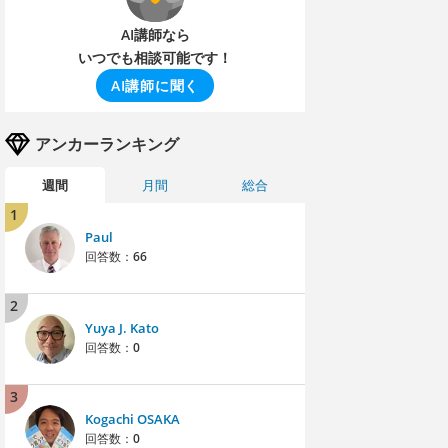
AI講師なら
いつでも相談可能です！
AI講師に聞く
アンカーランキング
週間
月間
総合
1
Paul
回答数：
66
2
Yuya J. Kato
回答数：
0
3
Kogachi OSAKA
回答数：
0