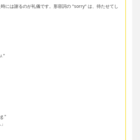
には謝るのが礼儀です。形容詞の "sorry" は、待たせてし
。
u."
ng."
ん」