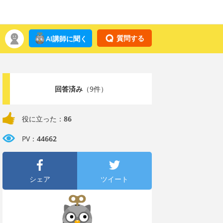
質問する
AI講師に聞く
回答済み
（9件）
役に立った：
86
PV：
44662
シェア
ツイート