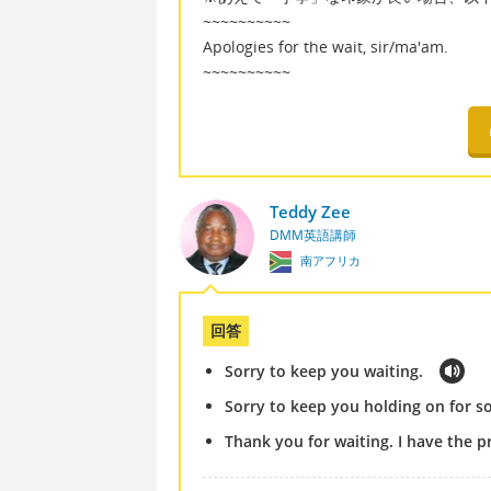
~~~~~~~~~~
Apologies for the wait, sir/ma'am.
~~~~~~~~~~
Teddy Zee
DMM英語講師
南アフリカ
回答
Sorry to keep you waiting.
Sorry to keep you holding on for so
Thank you for waiting. I have the pri