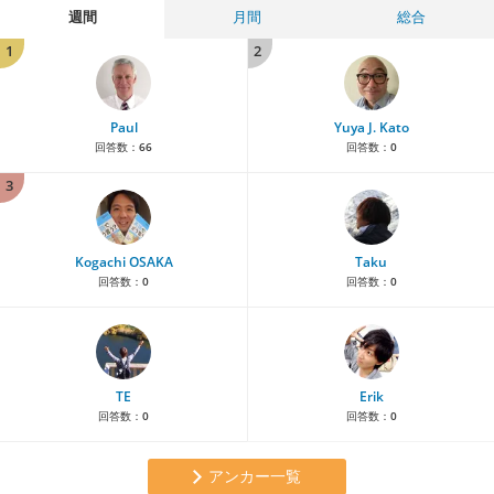
週間
月間
総合
1
2
Paul
Yuya J. Kato
回答数：
66
回答数：
0
3
Kogachi OSAKA
Taku
回答数：
0
回答数：
0
TE
Erik
回答数：
0
回答数：
0
アンカー一覧