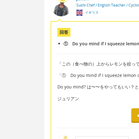
Sushi Chef / English Teacher / Cycli
イギリス
回答
① Do you mind if I squeeze lemon 
「この（食べ物の）上からレモンを絞っ
「① Do you mind if I squeeze lem
Do you mind? は〜〜をやってもいい
ジュリアン