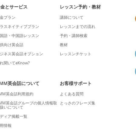
料金とサービス
レッスン予約・教材
金プラン
講師について
ラスネイティブプラン
レッスンまでの流れ
国語・中国語レッスン
予約・講師検索
供向け英会話
教材
ジネス英会話オプション
レッスンチケット
れ聞いてeKnow?
DMM英会話について
お客様サポート
MM英会話利用規約
よくある質問
MM英会話グループの個人情報取
とっさのフレーズ集
扱いについて
ディア掲載一覧
用情報