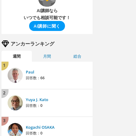
AI講師なら
いつでも相談可能です！
AI講師に聞く
アンカーランキング
週間
月間
総合
1
Paul
回答数：
66
2
Yuya J. Kato
回答数：
0
3
Kogachi OSAKA
回答数：
0