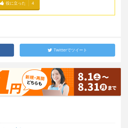
役に立った
4
Twitterで
ツイート