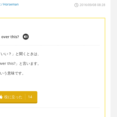
st / Horseman
2016/09/08 08:28
over this?
ていい？」と聞くときは、
on over this?」と言います。
？という意味です。
役に立った
14