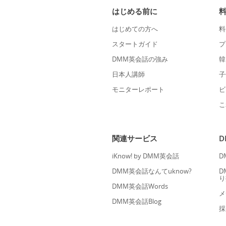
はじめる前に
はじめての方へ
料
スタートガイド
プ
DMM英会話の強み
韓
日本人講師
子
モニターレポート
ビ
こ
関連サービス
iKnow! by DMM英会話
D
DMM英会話なんてuknow?
D
り
DMM英会話Words
メ
DMM英会話Blog
採