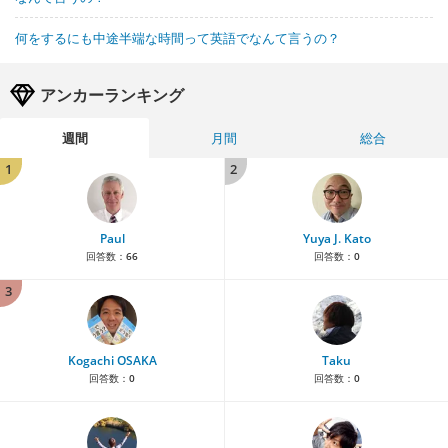
何をするにも中途半端な時間って英語でなんて言うの？
アンカーランキング
週間
月間
総合
1
2
Paul
Yuya J. Kato
回答数：
66
回答数：
0
3
Kogachi OSAKA
Taku
回答数：
0
回答数：
0