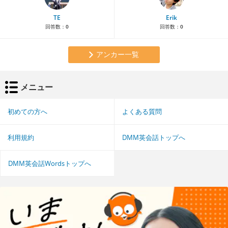
TE
Erik
回答数：
0
回答数：
0
アンカー一覧
メニュー
初めての方へ
よくある質問
利用規約
DMM英会話トップへ
DMM英会話Wordsトップへ