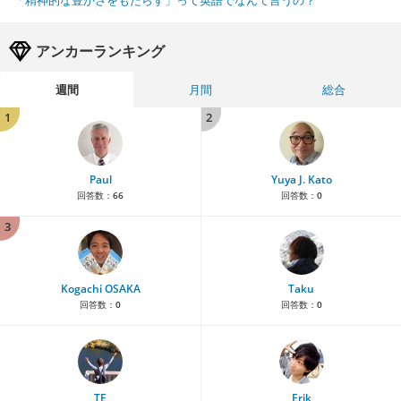
アンカーランキング
週間
月間
総合
1
2
Paul
Yuya J. Kato
回答数：
66
回答数：
0
3
Kogachi OSAKA
Taku
回答数：
0
回答数：
0
TE
Erik