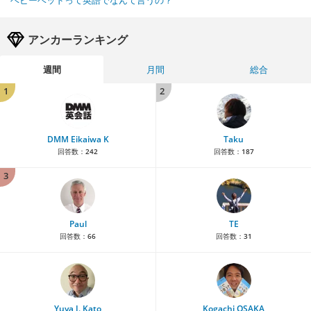
ベビーベッドって英語でなんて言うの？
アンカーランキング
週間
月間
総合
1
2
DMM Eikaiwa K
Taku
回答数：
242
回答数：
187
3
Paul
TE
回答数：
66
回答数：
31
Yuya J. Kato
Kogachi OSAKA