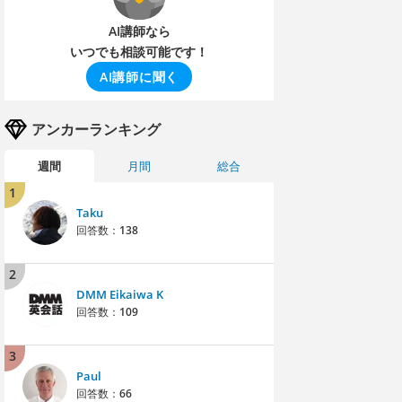
AI講師なら
いつでも相談可能です！
AI講師に聞く
アンカーランキング
週間
月間
総合
1
Taku
回答数：
138
2
DMM Eikaiwa K
回答数：
109
3
Paul
回答数：
66