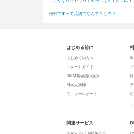
したくなっちゃうって英語でなんて言うの？
秘密ですって英語でなんて言うの？
はじめる前に
はじめての方へ
料
スタートガイド
プ
DMM英会話の強み
韓
日本人講師
子
モニターレポート
ビ
こ
関連サービス
iKnow! by DMM英会話
D