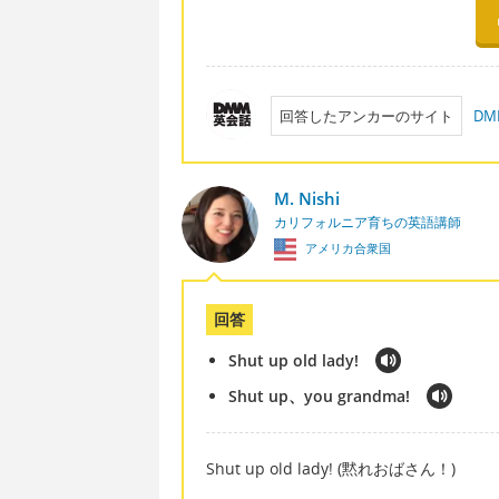
回答したアンカーのサイト
D
M. Nishi
カリフォルニア育ちの英語講師
アメリカ合衆国
回答
Shut up old lady!
Shut up、you grandma!
Shut up old lady! (黙れおばさん！)