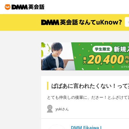
ばばあに言われたくない！って
とても仲良しの後輩に、ださー！とふざけて言
yukiさん
DMM Eikaiwa I