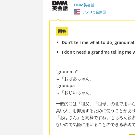
DMM英会話
アメリカ合衆国
回答
Don't tell me what to do, grandma!
I don't need a grandma telling me 
"grandma"
→「おばあちゃん」
"grandpa"
→「おじいちゃん」
一般的には「祖父」「祖母」の意で用い
臭い人」を揶揄するために使うことがあ
「おばさん」と同様ですね。もちろん親
ないので気軽に用いることのできる表現