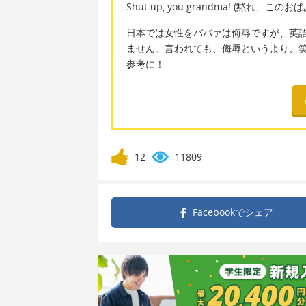
Shut up, you grandma! (黙れ、この
日本では女性をババァは侮辱ですが、英語ではお
ません。言われても、侮辱というより、
参考に！
12
11809
Facebookで
シェア