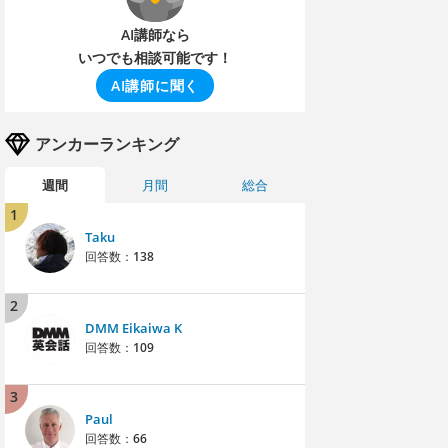
AI講師なら
いつでも相談可能です！
AI講師に聞く
アンカーランキング
週間
月間
総合
1
Taku
回答数：
138
2
DMM Eikaiwa K
回答数：
109
3
Paul
回答数：
66