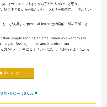
えるにはカジュアル過ぎるから手紙の方がいいと思う。」
だと簡単すぎるから手紙がいい、つまり手紙の方が丁寧だとい
もっと強調して"physical letter"と物理的に紙の手紙、と
tter than simply sending an email when you want to say
e your feelings better and it is nicer, too.
った方がEメールを送るよりいいと思う。気持ちもよく伝えら
役に立った
23
通訳・翻訳 ー JE Bridge