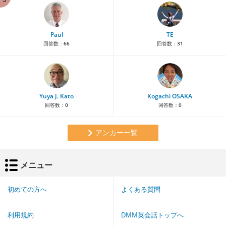
Paul
TE
回答数：
66
回答数：
31
Yuya J. Kato
Kogachi OSAKA
回答数：
0
回答数：
0
アンカー一覧
メニュー
初めての方へ
よくある質問
利用規約
DMM英会話トップへ