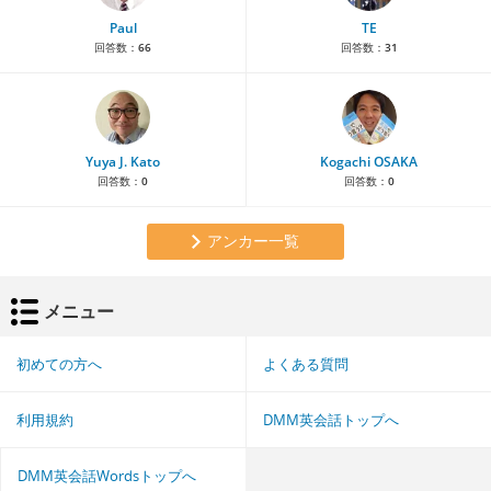
Paul
TE
回答数：
66
回答数：
31
Yuya J. Kato
Kogachi OSAKA
回答数：
0
回答数：
0
アンカー一覧
メニュー
初めての方へ
よくある質問
利用規約
DMM英会話トップへ
DMM英会話Wordsトップへ