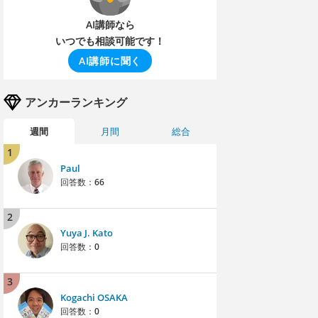
AI講師なら
いつでも相談可能です！
AI講師に聞く
アンカーランキング
週間
月間
総合
1
Paul
回答数：
66
2
Yuya J. Kato
回答数：
0
3
Kogachi OSAKA
回答数：
0