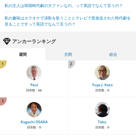
私の主人は韓国時代劇の大ファンなの。って英語でなんて言うの？
私の趣味はカラオケで演歌を歌うこととテレビで昔放送された時代劇を
見ることですって英語でなんて言うの？
アンカーランキング
週間
月間
総合
1
2
Paul
Yuya J. Kato
回答数：
66
回答数：
0
3
Kogachi OSAKA
Taku
回答数：
0
回答数：
0